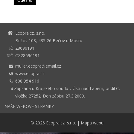
Ecopra.cz, s.r.o.
Bečov 108, 435 26 Bečov u Mostu
28696191
IČ
CZ28696191
DIČ
muller.ecopra@email.cz
www.ecopra.cz
608 954 916
Zapsána u Krajského soudu v Ústí nad Labem, oddíl C,
vložka 27252. Den zápisu 27.3.2009.
NAŠE WEBOVÉ STRÁNKY
© 2026
Ecopra.cz, s.r.o.
|
Mapa webu